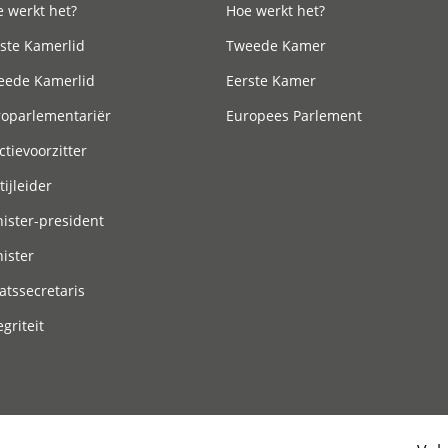
 werkt het?
Hoe werkt het?
ste Kamerlid
Tweede Kamer
eede Kamerlid
Eerste Kamer
roparlementariër
Europees Parlement
ctievoorzitter
tijleider
ister-president
ister
atssecretaris
egriteit