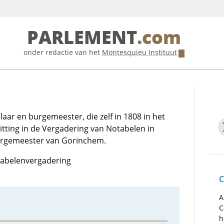
PARLEMENT
.com
onder redactie van het
Montesquieu Instituut
r en burgemeester, die zelf in 1808 in het
itting in de Vergadering van Notabelen in
urgemeester van Gorinchem.
otabelenvergadering
C
A
C
h