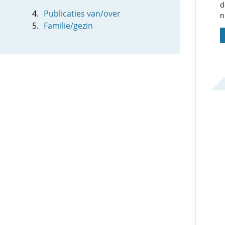
d
Publicaties van/over
n
Familie/gezin