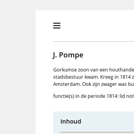
Overslaan
en
naar
de
Primair
inhoud
menu
gaan
tonen/verbergen
J. Pompe
Gorkumse zoon van een houthandelaa
stadsbestuur kwam. Kreeg in 1814 z
Amsterdam. Ook zijn zwager was b
functie(s) in de periode 1814: lid n
Inhoud