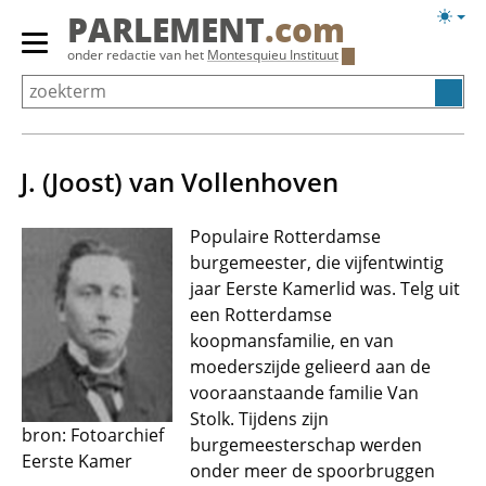
Overslaan
Licht
PARLEMENT
.com
en
weerg
Primair
onder redactie van het
Montesquieu Instituut
naar
menu
de
tonen/verbergen
inhoud
gaan
J. (Joost) van Vollenhoven
Populaire Rotterdamse
burgemeester, die vijfentwintig
jaar Eerste Kamerlid was. Telg uit
een Rotterdamse
koopmansfamilie, en van
moederszijde gelieerd aan de
vooraanstaande familie Van
Stolk. Tijdens zijn
bron: Fotoarchief
burgemeesterschap werden
Eerste Kamer
onder meer de spoorbruggen