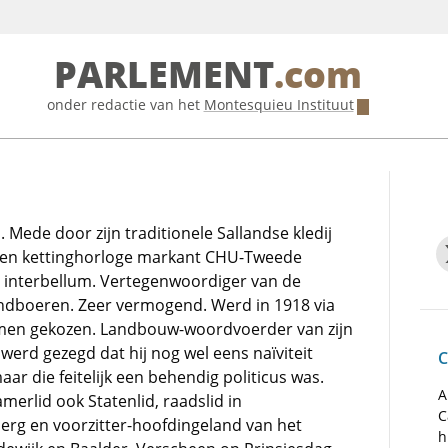
PARLEMENT
.com
onder redactie van het
Montesquieu Instituut
Mede door zijn traditionele Sallandse kledij
 en kettinghorloge markant CHU-Tweede
t interbellum. Vertegenwoordiger van de
andboeren. Zeer vermogend. Werd in 1918 via
en gekozen. Landbouw-woordvoerder van zijn
e werd gezegd dat hij nog wel eens naïviteit
C
r die feitelijk een behendig politicus was.
A
erlid ook Statenlid, raadslid in
C
erg en voorzitter-hoofdingeland van het
h