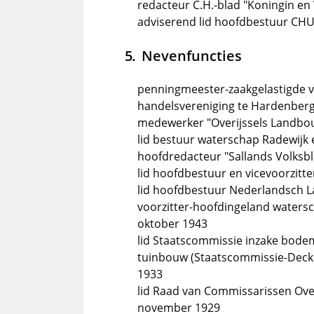
redacteur C.H.-blad "Koningin en
adviserend lid hoofdbestuur CHU
Nevenfuncties
penningmeester-zaakgelastigde 
handelsvereniging te Hardenber
medewerker "Overijssels Landb
lid bestuur waterschap Radewijk 
hoofdredacteur "Sallands Volksbl
lid hoofdbestuur en vicevoorzitt
lid hoofdbestuur Nederlandsch L
voorzitter-hoofdingeland watersc
oktober 1943
lid Staatscommissie inzake bodem
tuinbouw (Staatscommissie-Decke
1933
lid Raad van Commissarissen Over
november 1929