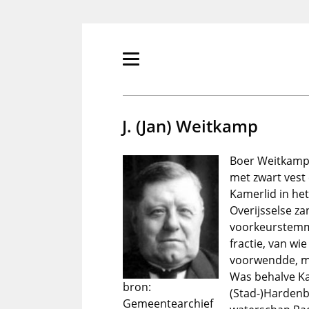
Overslaan
en
naar
de
Primair
inhoud
menu
gaan
tonen/verbergen
J. (Jan) Weitkamp
Boer Weitkamp. 
met zwart vest
Kamerlid in he
Overijsselse z
voorkeurstemm
fractie, van wi
voorwendde, maa
Was behalve Kam
bron:
(Stad-)Hardenb
Gemeentearchief