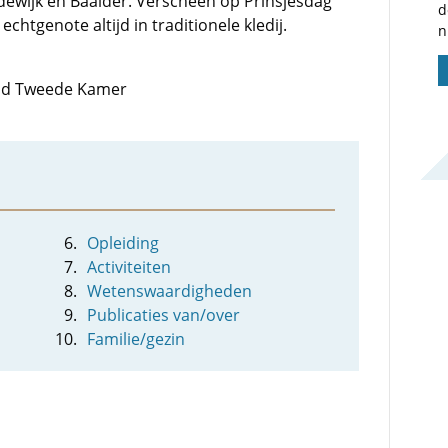
ewijk en Baalder. Verscheen op Prinsjesdag
d
chtgenote altijd in traditionele kledij.
n
 lid Tweede Kamer
Opleiding
Activiteiten
Wetenswaardigheden
Publicaties van/over
Familie/gezin