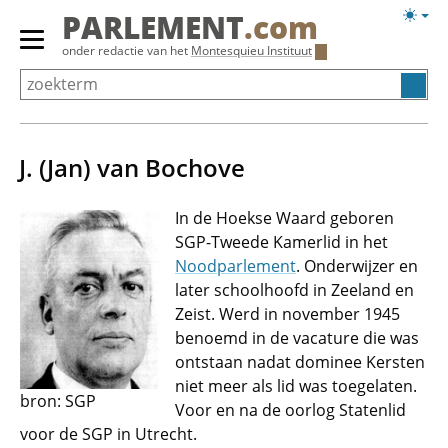
Overslaan
Licht
PARLEMENT
.com
en
weerg
Primair
onder redactie van het
Montesquieu Instituut
naar
menu
de
tonen/verbergen
inhoud
gaan
J. (Jan) van Bochove
In de Hoekse Waard geboren
SGP-Tweede Kamerlid in het
Noodparlement
. Onderwijzer en
later schoolhoofd in Zeeland en
Zeist. Werd in november 1945
benoemd in de vacature die was
ontstaan nadat dominee Kersten
niet meer als lid was toegelaten.
bron: SGP
Voor en na de oorlog Statenlid
voor de SGP in Utrecht.