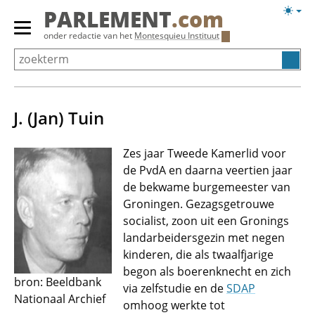
Overslaan
Licht
PARLEMENT
.com
en
weerg
Primair
onder redactie van het
Montesquieu Instituut
naar
menu
de
tonen/verbergen
inhoud
gaan
J. (Jan) Tuin
Zes jaar Tweede Kamerlid voor
de PvdA en daarna veertien jaar
de bekwame burgemeester van
Groningen. Gezagsgetrouwe
socialist, zoon uit een Gronings
landarbeidersgezin met negen
kinderen, die als twaalfjarige
begon als boerenknecht en zich
bron: Beeldbank
via zelfstudie en de
SDAP
Nationaal Archief
omhoog werkte tot