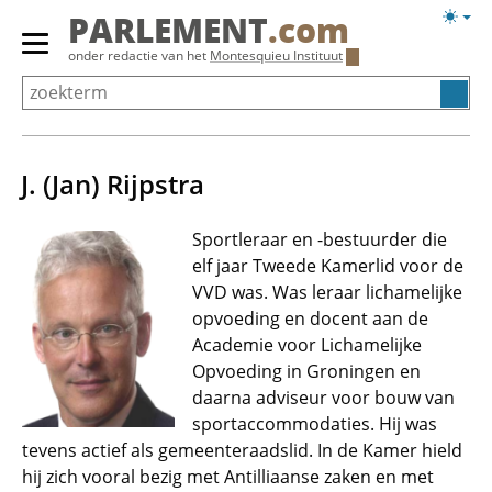
Overslaan
Licht
PARLEMENT
.com
en
weerg
Primair
onder redactie van het
Montesquieu Instituut
naar
menu
de
tonen/verbergen
inhoud
gaan
J. (Jan) Rijpstra
Sportleraar en -bestuurder die
elf jaar Tweede Kamerlid voor de
VVD was. Was leraar lichamelijke
opvoeding en docent aan de
Academie voor Lichamelijke
Opvoeding in Groningen en
daarna adviseur voor bouw van
sportaccommodaties. Hij was
tevens actief als gemeenteraadslid. In de Kamer hield
hij zich vooral bezig met Antilliaanse zaken en met