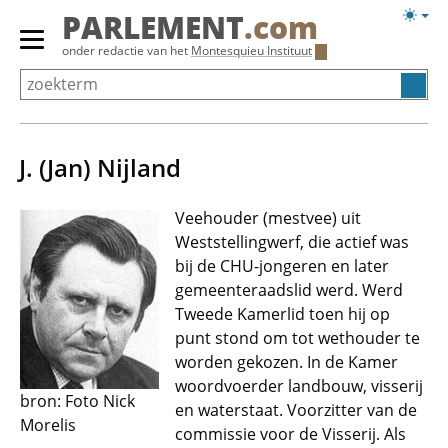
Overslaan
Licht
PARLEMENT
.com
en
weerg
Primair
onder redactie van het
Montesquieu Instituut
naar
menu
de
tonen/verbergen
inhoud
gaan
J. (Jan) Nijland
Veehouder (mestvee) uit
Weststellingwerf, die actief was
bij de CHU-jongeren en later
gemeenteraadslid werd. Werd
Tweede Kamerlid toen hij op
punt stond om tot wethouder te
worden gekozen. In de Kamer
woordvoerder landbouw, visserij
bron: Foto Nick
en waterstaat. Voorzitter van de
Morelis
commissie voor de Visserij. Als