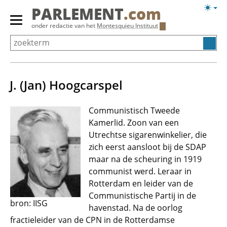
Overslaan
Licht
PARLEMENT
.com
en
weerg
Primair
onder redactie van het
Montesquieu Instituut
naar
menu
de
tonen/verbergen
inhoud
gaan
J. (Jan) Hoogcarspel
Communistisch Tweede
Kamerlid. Zoon van een
Utrechtse sigarenwinkelier, die
zich eerst aansloot bij de SDAP
maar na de scheuring in 1919
communist werd. Leraar in
Rotterdam en leider van de
Communistische Partij in de
bron: IISG
havenstad. Na de oorlog
fractieleider van de CPN in de Rotterdamse