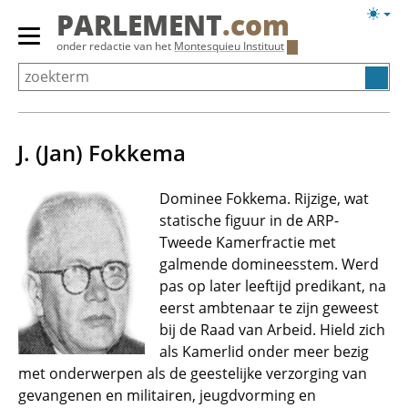
Overslaan
Licht
PARLEMENT
.com
en
weerg
Primair
onder redactie van het
Montesquieu Instituut
naar
menu
de
tonen/verbergen
inhoud
gaan
J. (Jan) Fokkema
Dominee Fokkema. Rijzige, wat
statische figuur in de ARP-
Tweede Kamerfractie met
galmende domineesstem. Werd
pas op later leeftijd predikant, na
eerst ambtenaar te zijn geweest
bij de Raad van Arbeid. Hield zich
als Kamerlid onder meer bezig
met onderwerpen als de geestelijke verzorging van
gevangenen en militairen, jeugdvorming en