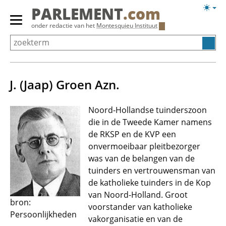
Overslaan
Licht
PARLEMENT
.com
en
weerg
Primair
onder redactie van het
Montesquieu Instituut
naar
menu
de
tonen/verbergen
inhoud
gaan
J. (Jaap) Groen Azn.
Noord-Hollandse tuinderszoon
die in de Tweede Kamer namens
de RKSP en de KVP een
onvermoeibaar pleitbezorger
was van de belangen van de
tuinders en vertrouwensman van
de katholieke tuinders in de Kop
van Noord-Holland. Groot
bron:
voorstander van katholieke
Persoonlijkheden
vakorganisatie en van de