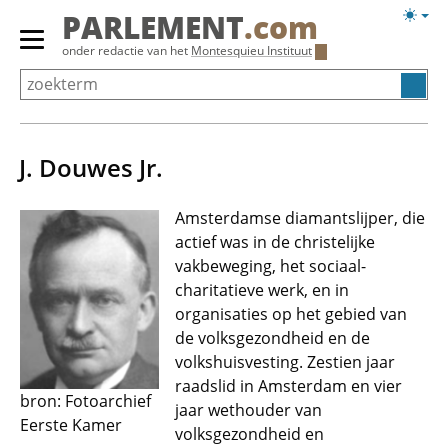
Overslaan
Licht
PARLEMENT
.com
en
weerg
Primair
onder redactie van het
Montesquieu Instituut
naar
menu
de
tonen/verbergen
inhoud
gaan
J. Douwes Jr.
Amsterdamse diamantslijper, die
actief was in de christelijke
vakbeweging, het sociaal-
charitatieve werk, en in
organisaties op het gebied van
de volksgezondheid en de
volkshuisvesting. Zestien jaar
raadslid in Amsterdam en vier
bron: Fotoarchief
jaar wethouder van
Eerste Kamer
volksgezondheid en