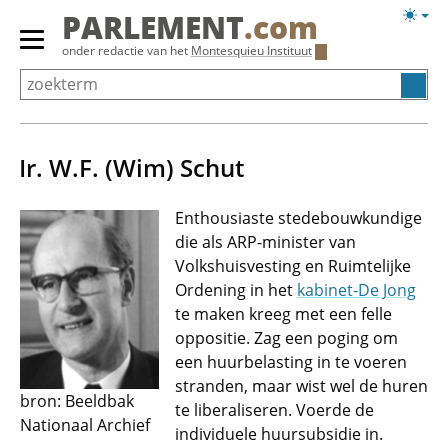
Overslaan
Licht
PARLEMENT
.com
en
weerg
Primair
onder redactie van het
Montesquieu Instituut
naar
menu
de
tonen/verbergen
inhoud
gaan
Ir. W.F. (Wim) Schut
Enthousiaste stedebouwkundige
die als ARP-minister van
Volkshuisvesting en Ruimtelijke
Ordening in het
kabinet-De Jong
te maken kreeg met een felle
oppositie. Zag een poging om
een huurbelasting in te voeren
stranden, maar wist wel de huren
bron: Beeldbak
te liberaliseren. Voerde de
Nationaal Archief
individuele huursubsidie in.