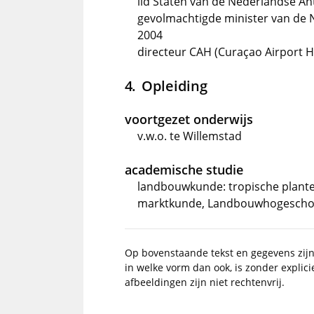
lid Staten van de Nederlandse Ant
gevolmachtigde minister van de Ne
2004
directeur CAH (Curaçao Airport Ho
Opleiding
voortgezet onderwijs
v.w.o. te Willemstad
academische studie
landbouwkunde: tropische plant
marktkunde, Landbouwhogescho
Op bovenstaande tekst en gegevens zij
in welke vorm dan ook, is zonder explic
afbeeldingen zijn niet rechtenvrij.