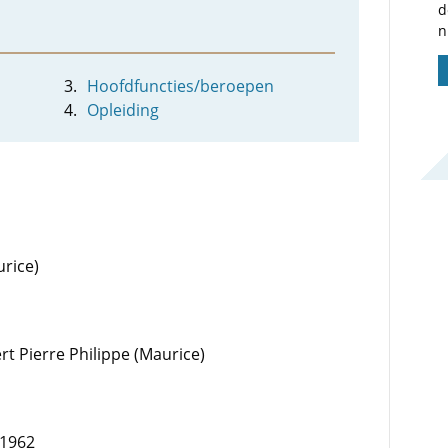
d
n
Hoofdfuncties/beroepen
Opleiding
urice)
rt Pierre Philippe (Maurice)
 1962