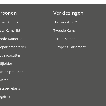
ersonen
Verkiezingen
 werkt het?
Hoe werkt het?
ste Kamerlid
Tweede Kamer
eede Kamerlid
Eerste Kamer
roparlementariër
Europees Parlement
ctievoorzitter
tijleider
ister-president
ister
atssecretaris
egriteit