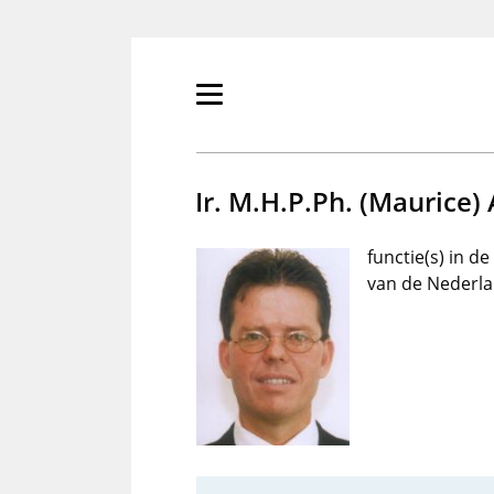
Overslaan
en
naar
de
Primair
inhoud
menu
gaan
tonen/verbergen
Ir. M.H.P.Ph. (Maurice)
functie(s) in d
van de Nederla