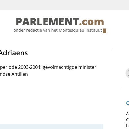
PARLEMENT
.com
onder redactie van het
Montesquieu Instituut
 Adriaens
e periode 2003-2004: gevolmachtigde minister
ndse Antillen
C
A
C
h