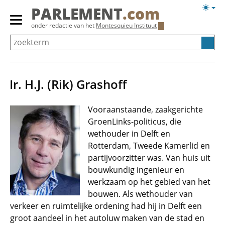
Overslaan
Licht
PARLEMENT
.com
en
weerg
Primair
onder redactie van het
Montesquieu Instituut
naar
menu
de
tonen/verbergen
inhoud
gaan
Ir. H.J. (Rik) Grashoff
Vooraanstaande, zaakgerichte
GroenLinks-politicus, die
wethouder in Delft en
Rotterdam, Tweede Kamerlid en
partijvoorzitter was. Van huis uit
bouwkundig ingenieur en
werkzaam op het gebied van het
bouwen. Als wethouder van
verkeer en ruimtelijke ordening had hij in Delft een
groot aandeel in het autoluw maken van de stad en