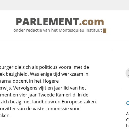
PARLEMENT
.com
onder redactie van het
Montesquieu Instituut
rger die zich als politicus vooral met de
ek bezighield. Was enige tijd werkzaam in
aarna docent in het Hogere
js. Vervolgens vijftien jaar lid van het
ment en vier jaar Tweede Kamerlid. In de
j zich bezig met landbouw en Europese zaken.
C
oorzitter van de vaste commissie voor
A
aken.
C
h