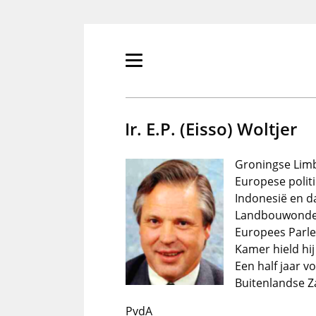
Overslaan
en
naar
de
Primair
inhoud
menu
gaan
tonen/verbergen
Ir. E.P. (Eisso) Woltjer
Groningse Limbu
Europese politi
Indonesië en d
Landbouwonderwi
Europees Parle
Kamer hield hi
Een half jaar v
Buitenlandse Z
PvdA