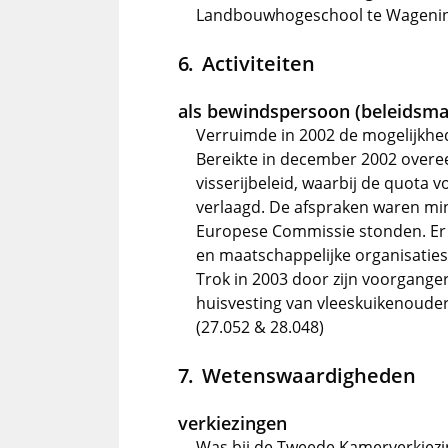
Landbouwhogeschool te Wagening
Activiteiten
als bewindspersoon (beleidsma
Verruimde in 2002 de mogelijkhe
Bereikte in december 2002 over
visserijbeleid, waarbij de quota
verlaagd. De afspraken waren min
Europese Commissie stonden. Er 
en maatschappelijke organisaties
Trok in 2003 door zijn voorgange
huisvesting van vleeskuikenoude
(27.052 & 28.048)
Wetenswaardigheden
verkiezingen
Was bij de Tweede Kamerverkiezin