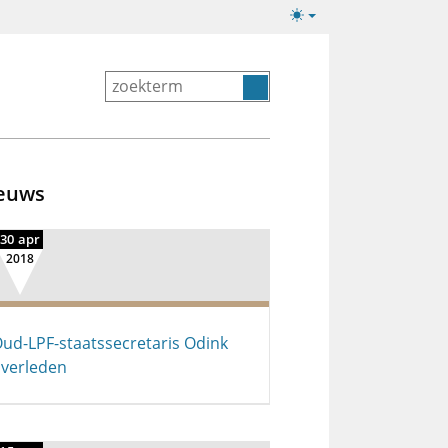
Lichte/donkere
weergave
euws
30 apr
2018
ud-LPF-staatssecretaris Odink
verleden