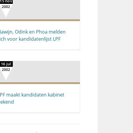
15 nov
2002
awijn, Odink en Phoa melden
ich voor kandidatenlijst LPF
16 jul
2002
PF maakt kandidaten kabinet
bekend