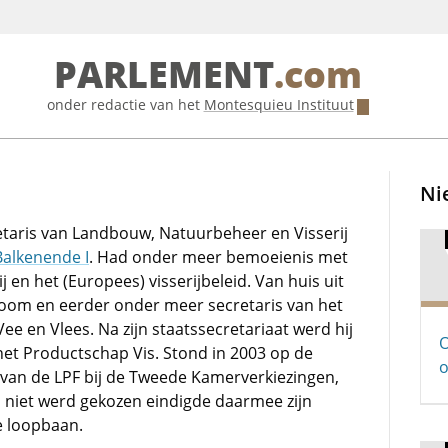
PARLEMENT
.com
onder redactie van het
Montesquieu Instituut
Ni
etaris van Landbouw, Natuurbeheer en Visserij
Balkenende I
. Had onder meer bemoeienis met
j en het (Europees) visserijbeleid. Van huis uit
om en eerder onder meer secretaris van het
e en Vlees. Na zijn staatssecretariaat werd hij
O
het Productschap Vis. Stond in 2003 op de
o
t van de LPF bij de Tweede Kamerverkiezingen,
 niet werd gekozen eindigde daarmee zijn
ke loopbaan.