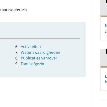
staatssecretaris
N
z
Activiteiten
Wetenswaardigheden
Publicaties van/over
Familie/gezin
L