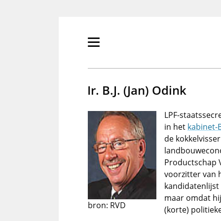
Overslaan
en
naar
de
Primair
inhoud
menu
gaan
tonen/verbergen
Ir. B.J. (Jan) Odink
LPF-staatssecr
in het
kabinet-
de kokkelvisseri
landbouwecono
Productschap Ve
voorzitter van 
kandidatenlijs
maar omdat hij
bron: RVD
(korte) politie