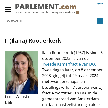
Overslaan
Licht
PARLEMENT
.com
en
weerg
Primair
onder redactie van het
Montesquieu Instituut
naar
menu
de
tonen/verbergen
inhoud
gaan
I. (Ilana) Rooderkerk
Ilana Rooderkerk (1987) is sinds 6
december 2023 lid van de
Tweede Kamerfractie van D66
.
Twee dagen later, op 8 december
2023, ging zij tot 29 maart 2024
met zwangerschaps- en
bevallingsverlof. Daarvoor was zij
fractievoorzitter van D66 in de
bron: Website
gemeenteraad van Amsterdam
D66
en daarnaast zelfstandig trainer