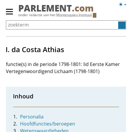
Overslaan
Licht
PARLEMENT
.com
en
weerg
Primair
onder redactie van het
Montesquieu Instituut
naar
menu
de
tonen/verbergen
inhoud
gaan
I. da Costa Athias
functie(s) in de periode 1798-1801: lid Eerste Kamer
Vertegenwoordigend Lichaam (1798-1801)
Inhoud
Personalia
Hoofdfuncties/beroepen
Wetenswaardigheden