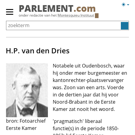
Overslaan
Licht
PARLEMENT
.com
en
weerg
Primair
onder redactie van het
Montesquieu Instituut
naar
menu
de
tonen/verbergen
inhoud
gaan
H.P. van den Dries
Notabele uit Oudenbosch, waar
hij onder meer burgemeester en
kantonrechter-plaatsvervanger
was. Zoon van een arts. Voerde
in de dertien jaar dat hij voor
Noord-Brabant in de Eerste
Kamer zat nooit het woord.
bron: Fotoarchief
'pragmatisch' liberaal
Eerste Kamer
functie(s) in de periode 1850-