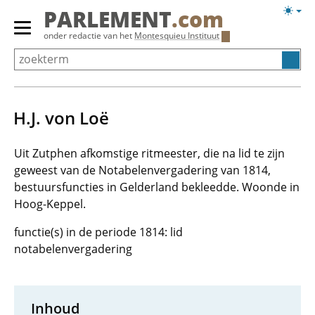
Overslaan
Licht
PARLEMENT
.com
en
weerg
Primair
onder redactie van het
Montesquieu Instituut
naar
menu
de
tonen/verbergen
inhoud
gaan
H.J. von Loë
Uit Zutphen afkomstige ritmeester, die na lid te zijn
geweest van de Notabelenvergadering van 1814,
bestuursfuncties in Gelderland bekleedde. Woonde in
Hoog-Keppel.
functie(s) in de periode 1814: lid
notabelenvergadering
Inhoud