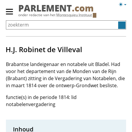
Overslaan
Licht
PARLEMENT
.com
en
weerg
Primair
onder redactie van het
Montesquieu Instituut
naar
menu
de
tonen/verbergen
inhoud
gaan
H.J. Robinet de Villeval
Brabantse landeigenaar en notabele uit Bladel. Had
voor het departement van de Monden van de Rijn
(Brabant) zitting in de Vergadering van Notabelen, die
in maart 1814 over de ontwerp-Grondwet besliste.
functie(s) in de periode 1814: lid
notabelenvergadering
Inhoud