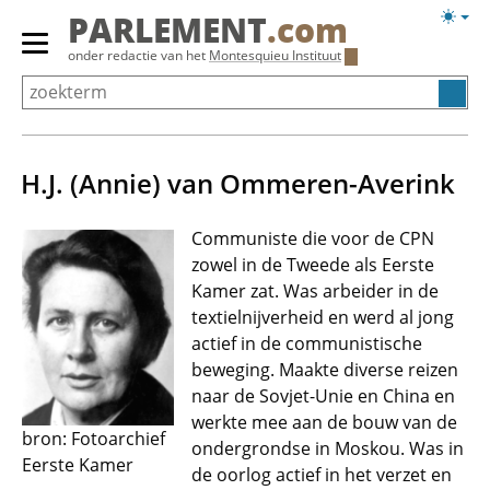
Overslaan
Licht
PARLEMENT
.com
en
weerg
Primair
onder redactie van het
Montesquieu Instituut
naar
menu
de
tonen/verbergen
inhoud
gaan
H.J. (Annie) van Ommeren-Averink
Communiste die voor de CPN
zowel in de Tweede als Eerste
Kamer zat. Was arbeider in de
textielnijverheid en werd al jong
actief in de communistische
beweging. Maakte diverse reizen
naar de Sovjet-Unie en China en
werkte mee aan de bouw van de
bron: Fotoarchief
ondergrondse in Moskou. Was in
Eerste Kamer
de oorlog actief in het verzet en