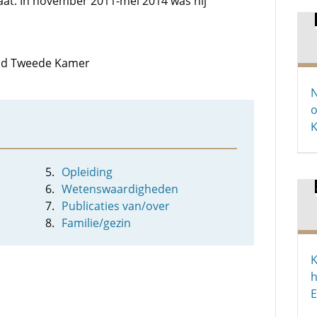
at. In november 2011-mei 2014 was hij
 lid Tweede Kamer
N
o
Opleiding
Wetenswaardigheden
Publicaties van/over
Familie/gezin
K
h
E