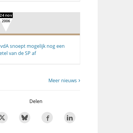
24 nov
2006
vdA snoept mogelijk nog een
etel van de SP af
Meer nieuws
Delen