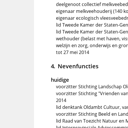
deelgenoot collectief melkveebedr
eigenaar melkveehouderij (140 ko
eigenaar ecologisch vleesveebedri
lid Tweede Kamer der Staten-Gene
lid Tweede Kamer der Staten-Gener
wethouder (belast met haven, viss
welzijn en zorg, onderwijs en gr
tot 27 mei 2014
Nevenfuncties
huidige
voorzitter Stichting Landschap 
voorzitter Stichting "Vrienden v
2014
lid denktank Oldambt Cultuur, va
voorzitter Stichting Beeld en Land
lid Raad van Toezicht Natuur en M
lid Interprovinciale Adviescommi