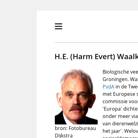
Overslaan
en
naar
de
Primair
inhoud
menu
gaan
tonen/verbergen
H.E. (Harm Evert) Waal
Biologische ve
Groningen. Wa
PvdA
in de Twe
met Europese s
commissie voor 
'Europa' dichte
onder meer via 
van dierenwelz
bron: Fotobureau
het jaar'. Wel
Dijkstra