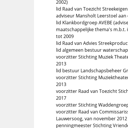
2002)
lid Raad van Toezicht Streekeige
adviseur Mansholt Leerstoel aan 
lid Klankbordgroep AVEBE (advis
maatschappelijke thema's m.b.t. 
tot 2009
lid Raad van Advies Streekproduc
lid algemeen bestuur waterschap
voorzitter Stichting Muziek Theat
2013
lid bestuur Landschapsbeheer G
voorzitter Stichting Muziektheate
2013
voorzitter Raad van Toezicht Sti
2017
voorzitter Stichting Waddengroep
voorzitter Raad van Commissaris
Lauwersoog, van november 2012 t
penningmeester Stichting Vriende