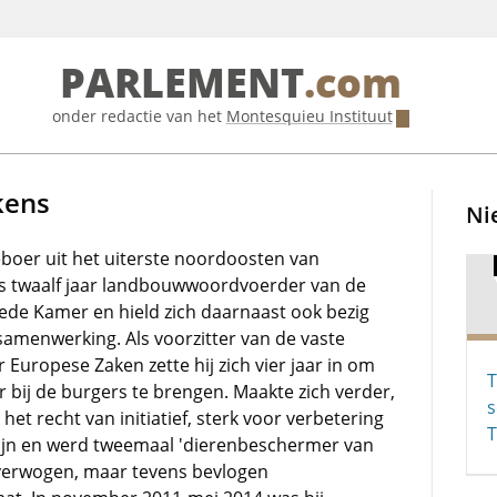
PARLEMENT
.com
onder redactie van het
Montesquieu Instituut
kens
Ni
eboer uit het uiterste noordoosten van
s twaalf jaar landbouwwoordvoerder van de
ede Kamer en hield zich daarnaast ook bezig
amenwerking. Als voorzitter van de vaste
Europese Zaken zette hij zich vier jaar in om
T
r bij de burgers te brengen. Maakte zich verder,
s
het recht van initiatief, sterk voor verbetering
ijn en werd tweemaal 'dierenbeschermer van
overwogen, maar tevens bevlogen