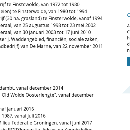
ijf te Finstewolde, van 1972 tot 1980
eien) te Finsterwolde, van 1980 tot 1994
C
jf (30 ha. grasland) te Finsterwolde, vanaf 1994
raal, van 25 augustus 1998 tot 23 mei 2002
A
aal, van 30 januari 2003 tot 17 juni 2010
C
h
erij, Waddengebied, financiën, sociale zaken,
d
ondbedrijf) van De Marne, van 22 november 2011
n
Oldambt, vanaf december 2014
an Old Wolde Oosterlengte", vanaf december
naf januari 2016
 1987, vanaf juli 2016
ilieu Federatie Groningen, vanaf juni 2017
ssie POP3Innovatie, Advies en Kennisdeling,