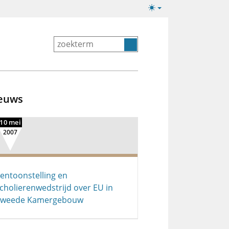
Lichte/donkere
weergave
euws
10 mei
2007
entoonstelling en
cholierenwedstrijd over EU in
Tweede Kamergebouw