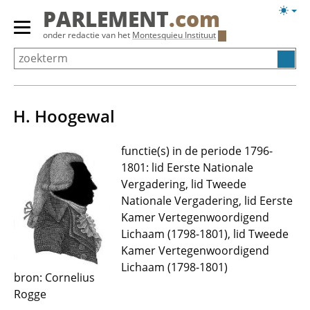
Overslaan
Licht
PARLEMENT
.com
en
weerg
Primair
onder redactie van het
Montesquieu Instituut
naar
menu
de
tonen/verbergen
inhoud
gaan
H. Hoogewal
functie(s) in de periode 1796-
1801: lid Eerste Nationale
Vergadering, lid Tweede
Nationale Vergadering, lid Eerste
Kamer Vertegenwoordigend
Lichaam (1798-1801), lid Tweede
Kamer Vertegenwoordigend
Lichaam (1798-1801)
bron: Cornelius
Rogge