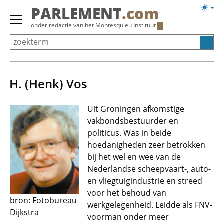
Overslaan
Licht
PARLEMENT
.com
en
weerg
Primair
onder redactie van het
Montesquieu Instituut
naar
menu
de
tonen/verbergen
inhoud
gaan
H. (Henk) Vos
Uit Groningen afkomstige
vakbondsbestuurder en
politicus. Was in beide
hoedanigheden zeer betrokken
bij het wel en wee van de
Nederlandse scheepvaart-, auto-
en vliegtuigindustrie en streed
voor het behoud van
bron: Fotobureau
werkgelegenheid. Leidde als FNV-
Dijkstra
voorman onder meer