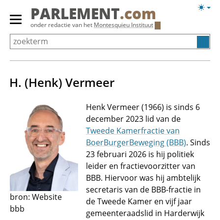
Overslaan
Licht
PARLEMENT
.com
en
weerg
Primair
onder redactie van het
Montesquieu Instituut
naar
menu
de
tonen/verbergen
inhoud
gaan
H. (Henk) Vermeer
Henk Vermeer (1966) is sinds 6
december 2023 lid van de
Tweede Kamerfractie van
BoerBurgerBeweging (BBB)
. Sinds
23 februari 2026 is hij politiek
leider en fractievoorzitter van
BBB. Hiervoor was hij ambtelijk
secretaris van de BBB-fractie in
bron: Website
de Tweede Kamer en vijf jaar
bbb
gemeenteraadslid in Harderwijk