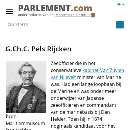
Overslaan
Licht
PARLEMENT
.com
en
weerg
Primair
onder redactie van het
Montesquieu Instituut
naar
menu
de
tonen/verbergen
inhoud
gaan
G.Ch.C. Pels Rijcken
Zeeofficier die in het
conservatieve
kabinet-Van Zuylen
van Nijevelt
minister van Marine
was. Had een lange loopbaan bij
de Marine en was onder meer
onderwijzer van Japanse
zeeofficieren en commandant
van de marinebasis bij Den
bron:
Helder. Toen hij in 1874
Maritiemmuseum
nogmaals kandidaat voor het