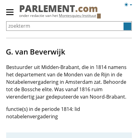
Overslaan
Licht
PARLEMENT
.com
en
weerg
Primair
onder redactie van het
Montesquieu Instituut
naar
menu
de
tonen/verbergen
inhoud
gaan
G. van Beverwijk
Bestuurder uit Midden-Brabant, die in 1814 namens
het departement van de Monden van de Rijn in de
Notabelenvergadering in Amsterdam zat. Behoorde
tot de Bossche elite. Was vanaf 1816 ruim
vierendertig jaar gedeputeerde van Noord-Brabant.
functie(s) in de periode 1814: lid
notabelenvergadering