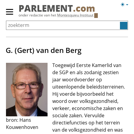
Overslaan
Licht
PARLEMENT
.com
en
weerg
Primair
onder redactie van het
Montesquieu Instituut
naar
menu
de
tonen/verbergen
inhoud
gaan
G. (Gert) van den Berg
Toegewijd Eerste Kamerlid van
de SGP en als zodanig zestien
jaar woordvoerder op
uiteenlopende beleidsterreinen.
Hij voerde bijvoorbeeld het
woord over volksgezondheid,
verkeer, economische zaken en
sociale zaken. Vervulde
bron: Hans
directiefuncties op het terrein
Kouwenhoven
van de volksgezondheid en was