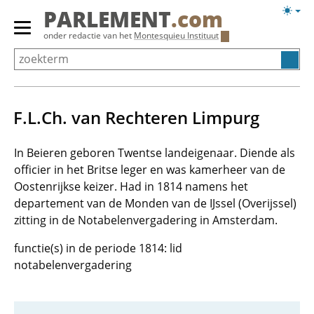
Overslaan
Licht
PARLEMENT
.com
en
weerg
Primair
onder redactie van het
Montesquieu Instituut
naar
menu
de
tonen/verbergen
inhoud
gaan
F.L.Ch. van Rechteren Limpurg
In Beieren geboren Twentse landeigenaar. Diende als
officier in het Britse leger en was kamerheer van de
Oostenrijkse keizer. Had in 1814 namens het
departement van de Monden van de IJssel (Overijssel)
zitting in de Notabelenvergadering in Amsterdam.
functie(s) in de periode 1814: lid
notabelenvergadering