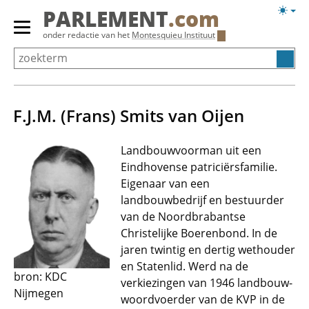
Overslaan
Licht
PARLEMENT
.com
en
weerg
Primair
onder redactie van het
Montesquieu Instituut
naar
menu
de
tonen/verbergen
inhoud
gaan
F.J.M. (Frans) Smits van Oijen
Landbouwvoorman uit een
Eindhovense patriciërsfamilie.
Eigenaar van een
landbouwbedrijf en bestuurder
van de Noordbrabantse
Christelijke Boerenbond. In de
jaren twintig en dertig wethouder
en Statenlid. Werd na de
bron: KDC
verkiezingen van 1946 landbouw-
Nijmegen
woordvoerder van de KVP in de