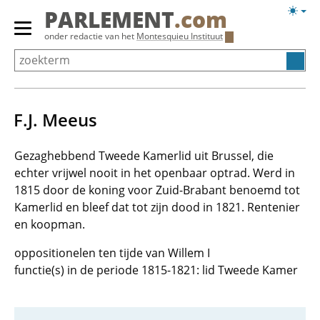
Overslaan
Licht
PARLEMENT
.com
en
weerg
Primair
onder redactie van het
Montesquieu Instituut
naar
menu
de
tonen/verbergen
inhoud
gaan
F.J. Meeus
Gezaghebbend Tweede Kamerlid uit Brussel, die
echter vrijwel nooit in het openbaar optrad. Werd in
1815 door de koning voor Zuid-Brabant benoemd tot
Kamerlid en bleef dat tot zijn dood in 1821. Rentenier
en koopman.
oppositionelen ten tijde van Willem I
functie(s) in de periode 1815-1821: lid Tweede Kamer