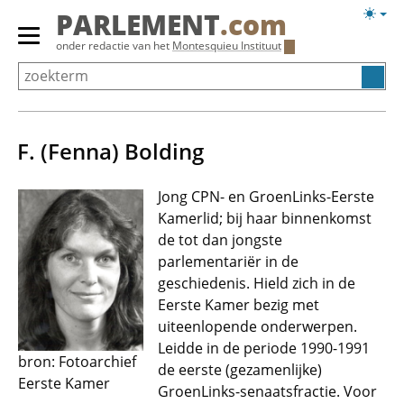
Overslaan
Licht
PARLEMENT
.com
en
weerg
Primair
onder redactie van het
Montesquieu Instituut
naar
menu
de
tonen/verbergen
inhoud
gaan
F. (Fenna) Bolding
Jong CPN- en GroenLinks-Eerste
Kamerlid; bij haar binnenkomst
de tot dan jongste
parlementariër in de
geschiedenis. Hield zich in de
Eerste Kamer bezig met
uiteenlopende onderwerpen.
Leidde in de periode 1990-1991
bron: Fotoarchief
de eerste (gezamenlijke)
Eerste Kamer
GroenLinks-senaatsfractie. Voor