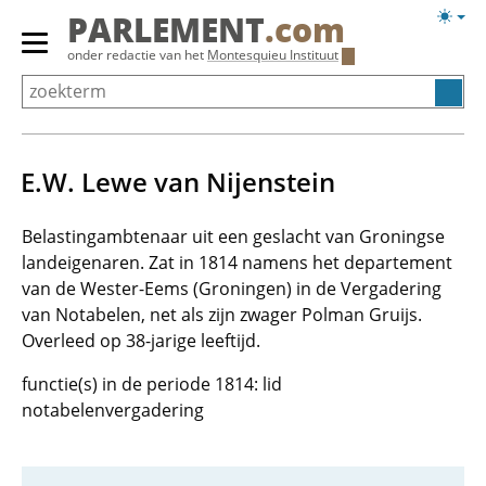
Overslaan
Licht
PARLEMENT
.com
en
weerg
Primair
onder redactie van het
Montesquieu Instituut
naar
menu
de
tonen/verbergen
inhoud
gaan
E.W. Lewe van Nijenstein
Belastingambtenaar uit een geslacht van Groningse
landeigenaren. Zat in 1814 namens het departement
van de Wester-Eems (Groningen) in de Vergadering
van Notabelen, net als zijn zwager Polman Gruijs.
Overleed op 38-jarige leeftijd.
functie(s) in de periode 1814: lid
notabelenvergadering