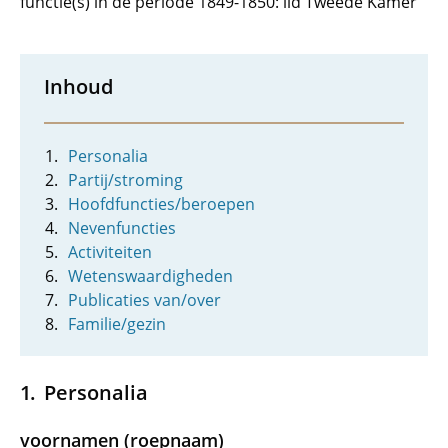
functie(s) in de periode 1849-1850: lid Tweede Kamer
Inhoud
Personalia
Partij/stroming
Hoofdfuncties/beroepen
Nevenfuncties
Activiteiten
Wetenswaardigheden
Publicaties van/over
Familie/gezin
Personalia
voornamen (roepnaam)