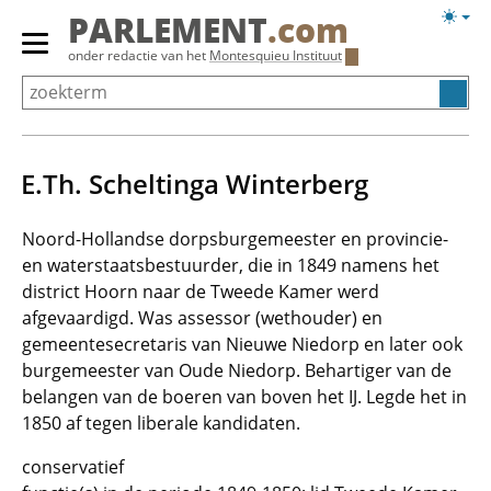
Overslaan
Licht
PARLEMENT
.com
en
weerg
Primair
onder redactie van het
Montesquieu Instituut
naar
menu
de
tonen/verbergen
inhoud
gaan
E.Th. Scheltinga Winterberg
Noord-Hollandse dorpsburgemeester en provincie-
en waterstaatsbestuurder, die in 1849 namens het
district Hoorn naar de Tweede Kamer werd
afgevaardigd. Was assessor (wethouder) en
gemeentesecretaris van Nieuwe Niedorp en later ook
burgemeester van Oude Niedorp. Behartiger van de
belangen van de boeren van boven het IJ. Legde het in
1850 af tegen liberale kandidaten.
conservatief