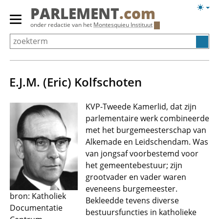
Overslaan
Licht
PARLEMENT
.com
en
weerg
Primair
onder redactie van het
Montesquieu Instituut
naar
menu
de
tonen/verbergen
inhoud
gaan
E.J.M. (Eric) Kolfschoten
KVP-Tweede Kamerlid, dat zijn
parlementaire werk combineerde
met het burgemeesterschap van
Alkemade en Leidschendam. Was
van jongsaf voorbestemd voor
het gemeentebestuur; zijn
grootvader en vader waren
eveneens burgemeester.
bron: Katholiek
Bekleedde tevens diverse
Documentatie
bestuursfuncties in katholieke