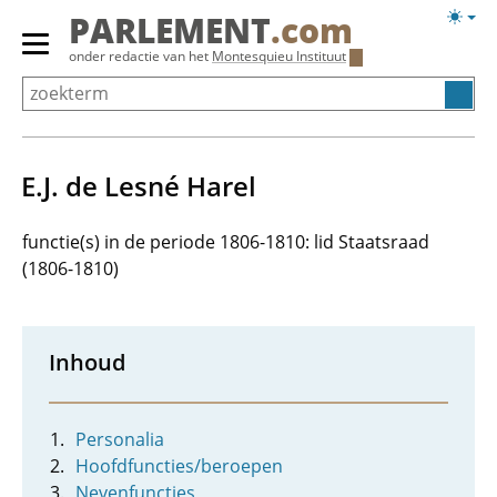
Overslaan
Licht
PARLEMENT
.com
en
weerg
Primair
onder redactie van het
Montesquieu Instituut
naar
menu
de
tonen/verbergen
inhoud
gaan
E.J. de Lesné Harel
functie(s) in de periode 1806-1810: lid Staatsraad
(1806-1810)
Inhoud
Personalia
Hoofdfuncties/beroepen
Nevenfuncties