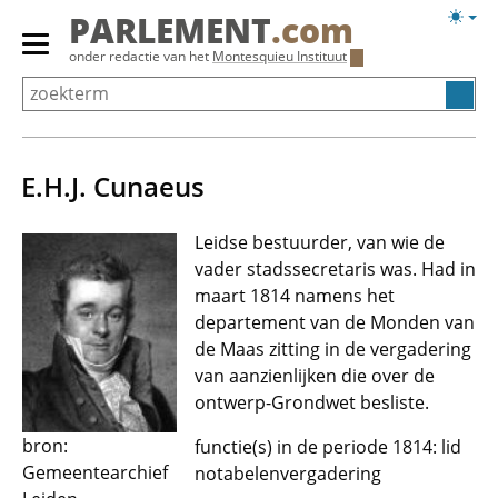
Overslaan
Licht
PARLEMENT
.com
en
weerg
Primair
onder redactie van het
Montesquieu Instituut
naar
menu
de
tonen/verbergen
inhoud
gaan
E.H.J. Cunaeus
Leidse bestuurder, van wie de
vader stadssecretaris was. Had in
maart 1814 namens het
departement van de Monden van
de Maas zitting in de vergadering
van aanzienlijken die over de
ontwerp-Grondwet besliste.
bron:
functie(s) in de periode 1814: lid
Gemeentearchief
notabelenvergadering