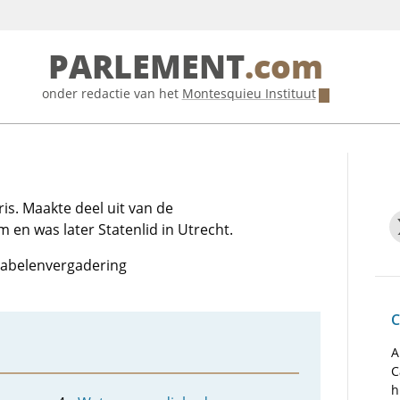
PARLEMENT
.com
onder redactie van het
Montesquieu Instituut
is. Maakte deel uit van de
en was later Statenlid in Utrecht.
otabelenvergadering
C
A
C
h