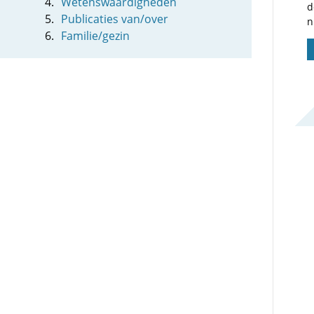
Wetenswaardigheden
d
Publicaties van/over
n
Familie/gezin