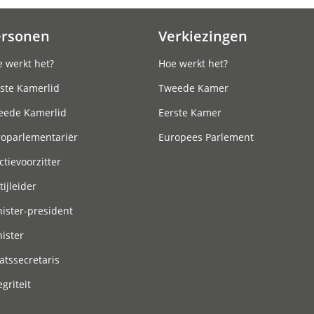
ersonen
Verkiezingen
 werkt het?
Hoe werkt het?
ste Kamerlid
Tweede Kamer
eede Kamerlid
Eerste Kamer
roparlementariër
Europees Parlement
ctievoorzitter
tijleider
ister-president
ister
atssecretaris
egriteit