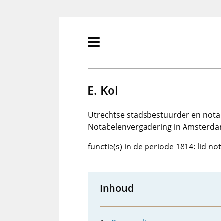
Overslaan
en
naar
de
Primair
inhoud
menu
gaan
tonen/verbergen
E. Kol
Utrechtse stadsbestuurder en notar
Notabelenvergadering in Amsterdam 
functie(s) in de periode 1814: lid n
Inhoud