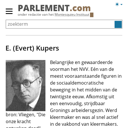
Overslaan
Licht
PARLEMENT
.com
en
weerg
Primair
onder redactie van het
Montesquieu Instituut
naar
menu
de
tonen/verbergen
inhoud
gaan
E. (Evert) Kupers
Belangrijke en gewaardeerde
voorman het NVV. Eén van de
meest vooraanstaande figuren in
de sociaaldemocratische
beweging in het midden van de
twintigste eeuw. Afkomstig uit
een eenvoudig, strijdbaar
Gronings arbeidersgezin. Werd
bron: Vliegen, "Die
kleermaker en was al snel actief
onze kracht
in de vakbond van kleermakers.