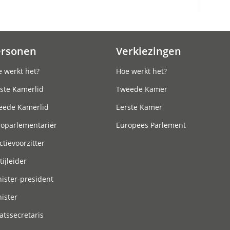
ersonen
Verkiezingen
 werkt het?
Hoe werkt het?
ste Kamerlid
Tweede Kamer
eede Kamerlid
Eerste Kamer
roparlementariër
Europees Parlement
ctievoorzitter
tijleider
ister-president
ister
atssecretaris