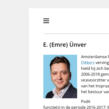
Overslaan
en
naar
de
Primair
inhoud
menu
gaan
tonen/verbergen
E. (Emre) Ünver
Amsterdamse P
Dikkers
verving
hield hij zich 
2006-2018 gem
vicevoorzitter 
van het Inspra
het bestuur v
PvdA
functie(s) in de periode 2016-2017: