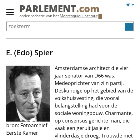
Overslaan
Licht
PARLEMENT
.com
en
weerg
Primair
onder redactie van het
Montesquieu Instituut
naar
menu
de
tonen/verbergen
inhoud
gaan
E. (Edo) Spier
Amsterdamse architect die vier
jaar senator van D66 was.
Medeoprichter van zijn partij.
Deskundige op het gebied van de
volkshuisvesting, die vooral
belangstelling had voor de
sociale woningbouw. Charmante,
op consensus gerichte man, die
bron: Fotoarchief
vaak een geruit jasje en
Eerste Kamer
vlinderdasje droeg. Trouwde met