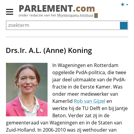
Overslaan
Licht
PARLEMENT
.com
en
weerg
Primair
onder redactie van het
Montesquieu Instituut
naar
menu
de
tonen/verbergen
inhoud
gaan
Drs.Ir. A.L. (Anne) Koning
In Wageningen en Rotterdam
opgeleide PvdA-politica, die twee
jaar deel uitmaakte van de PvdA-
fractie in de Eerste Kamer. Was
onder meer medewerker van
Kamerlid
Rob van Gijzel
en
werkte hij de TU Delft en bij Jantje
Beton. Verder zat zij in de
gemeenteraad van Wageningen en in de Staten van
Zuid-Holland. In 2006-2010 was zij wethouder van