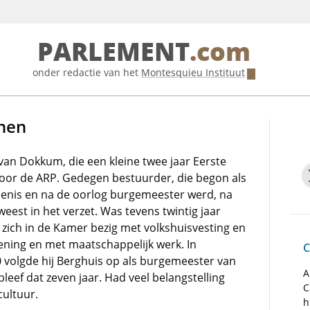
PARLEMENT
.com
onder redactie van het
Montesquieu Instituut
inen
an Dokkum, die een kleine twee jaar Eerste
oor de ARP. Gedegen bestuurder, die begon als
denis en na de oorlog burgemeester werd, na
eweest in het verzet. Was tevens twintig jaar
d zich in de Kamer bezig met volkshuisvesting en
dening en met maatschappelijk werk. In
C
volgde hij Berghuis op als burgemeester van
A
leef dat zeven jaar. Had veel belangstelling
C
cultuur.
h