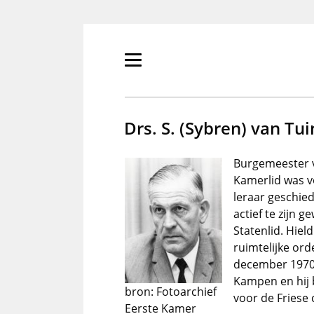
Overslaan
en
naar
de
Primair
inhoud
menu
gaan
tonen/verbergen
Drs. S. (Sybren) van Tu
Burgemeester v
Kamerlid was v
leraar geschie
actief te zijn g
Statenlid. Hiel
ruimtelijke or
december 1970 
Kampen en hij b
bron: Fotoarchief
voor de Friese 
Eerste Kamer