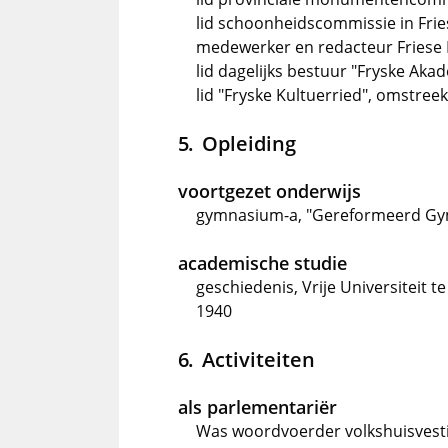
lid schoonheidscommissie in Frie
medewerker en redacteur Friese 
lid dagelijks bestuur "Fryske Ak
lid "Fryske Kultuerried", omstree
Opleiding
voortgezet onderwijs
gymnasium-a, "Gereformeerd Gym
academische studie
geschiedenis, Vrije Universiteit 
1940
Activiteiten
als parlementariër
Was woordvoerder volkshuisvesti