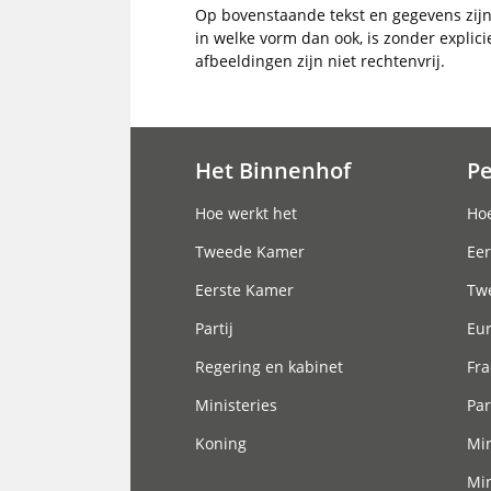
Op bovenstaande tekst en gegevens zij
in welke vorm dan ook, is zonder explic
afbeeldingen zijn niet rechtenvrij.
Het Binnenhof
P
Hoofdnavigatie
Hoe werkt het
Hoe
Tweede Kamer
Eer
Eerste Kamer
Tw
Partij
Eu
Regering en kabinet
Fra
Ministeries
Par
Koning
Min
Min