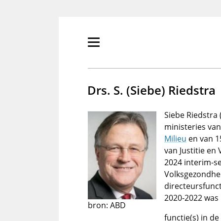
Overslaan
en
naar
de
Primair
inhoud
menu
gaan
tonen/verbergen
Drs. S. (Siebe) Riedstra
Siebe Riedstra 
ministeries va
Milieu
en van 15
van Justitie en
2024 interim-se
Volksgezondhei
directeursfunc
2020-2022 was 
bron: ABD
functie(s) in d