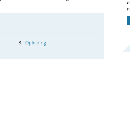
d
n
Opleiding