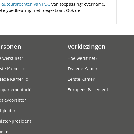
n
auteursrechten van PDC
van toepassing; overname,
iete goedkeuring niet toegestaan. Ook de
ersonen
Verkiezingen
 werkt het?
Hoe werkt het?
ste Kamerlid
Tweede Kamer
eede Kamerlid
Eerste Kamer
roparlementariër
Europees Parlement
ctievoorzitter
tijleider
ister-president
ister