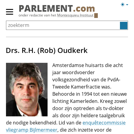
Overslaan
Licht
PARLEMENT
.com
en
weerg
Primair
onder redactie van het
Montesquieu Instituut
naar
menu
de
tonen/verbergen
inhoud
gaan
Drs. R.H. (Rob) Oudkerk
Amsterdamse huisarts die acht
jaar woordvoerder
volksgezondheid van de PvdA-
Tweede Kamerfractie was.
Behoorde in 1994 tot een nieuwe
lichting Kamerleden. Kreeg zowel
door zijn optreden als tv-dokter
als door zijn heldere taalgebruik
de nodige bekendheid. Lid van de
enquêtecommissie
vliegramp Bijlmermeer
, die zich inzette voor de