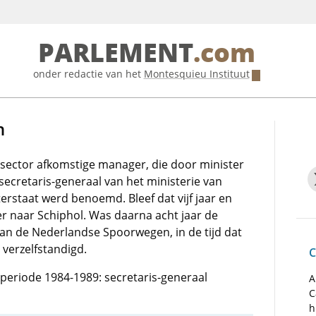
PARLEMENT
.com
onder redactie van het
Montesquieu Instituut
n
ssector afkomstige manager, die door minister
secretaris-generaal van het ministerie van
rstaat werd benoemd. Bleef dat vijf jaar en
er naar Schiphol. Was daarna acht jaar de
an de Nederlandse Spoorwegen, in de tijd dat
d verzelfstandigd.
C
e periode 1984-1989: secretaris-generaal
A
C
h