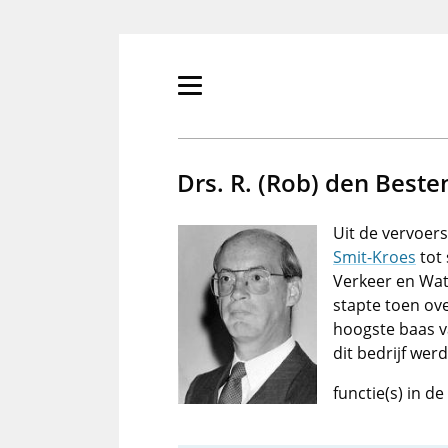
Overslaan
en
naar
de
Primair
inhoud
menu
gaan
tonen/verbergen
Drs. R. (Rob) den Beste
Uit de vervoer
Smit-Kroes
tot 
Verkeer en Wate
stapte toen ov
hoogste baas v
dit bedrijf wer
functie(s) in d