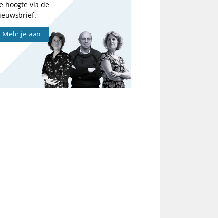
e hoogte via de
ieuwsbrief.
Meld je aan