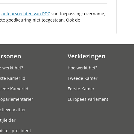
n
auteursrechten van PDC
van toepassing; overname,
iete goedkeuring niet toegestaan. Ook de
ersonen
Verkiezingen
 werkt het?
Hoe werkt het?
ste Kamerlid
Tweede Kamer
eede Kamerlid
Eerste Kamer
roparlementariër
Europees Parlement
ctievoorzitter
tijleider
ister-president