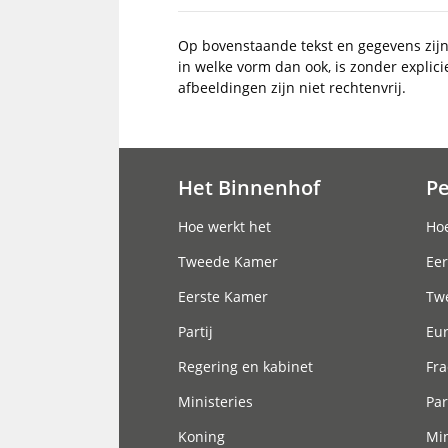
Op bovenstaande tekst en gegevens zij
in welke vorm dan ook, is zonder explic
afbeeldingen zijn niet rechtenvrij.
Het Binnenhof
P
Hoofdnavigatie
Hoe werkt het
Hoe
Tweede Kamer
Eer
Eerste Kamer
Tw
Partij
Eu
Regering en kabinet
Fra
Ministeries
Par
Koning
Min