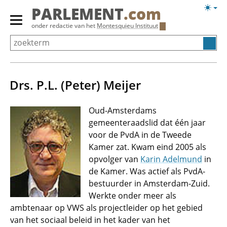
Overslaan
Licht
PARLEMENT
.com
en
weerg
Primair
onder redactie van het
Montesquieu Instituut
naar
menu
de
tonen/verbergen
inhoud
gaan
Drs. P.L. (Peter) Meijer
Oud-Amsterdams
gemeenteraadslid dat één jaar
voor de PvdA in de Tweede
Kamer zat. Kwam eind 2005 als
opvolger van
Karin Adelmund
in
de Kamer. Was actief als PvdA-
bestuurder in Amsterdam-Zuid.
Werkte onder meer als
ambtenaar op VWS als projectleider op het gebied
van het sociaal beleid in het kader van het