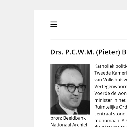
Overslaan
en
naar
de
Primair
inhoud
menu
gaan
tonen/verbergen
Drs. P.C.W.M. (Pieter) 
Katholiek polit
Tweede Kamerli
van Volkshuisv
Vertegenwoordi
Voerde de woni
minister in het
Ruimtelijke Ord
centraal stond
bron: Beeldbank
monomaan. Als
Nationaal Archief