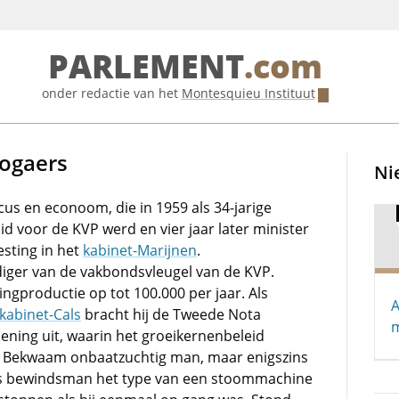
PARLEMENT
.com
onder redactie van het
Montesquieu Instituut
Bogaers
Ni
icus en econoom, die in 1959 als 34-jarige
d voor de KVP werd en vier jaar later minister
esting in het
kabinet-Marijnen
.
ger van de vakbondsvleugel van de KVP.
ngproductie op tot 100.000 per jaar. Als
A
kabinet-Cals
bracht hij de Tweede Nota
m
ening uit, waarin het groeikernenbeleid
. Bekwaam onbaatzuchtig man, maar enigszins
 bewindsman het type van een stoommachine