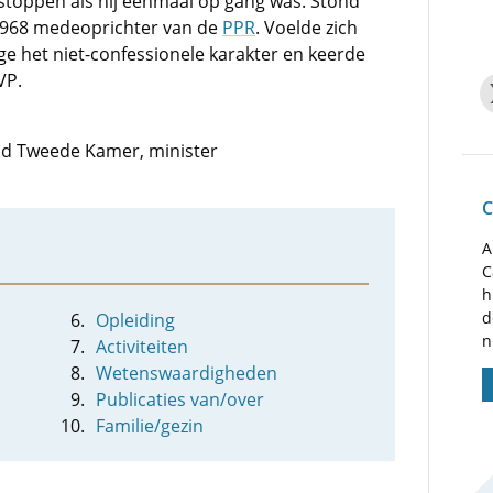
 stoppen als hij eenmaal op gang was. Stond
 1968 medeoprichter van de
PPR
. Voelde zich
ge het niet-confessionele karakter en keerde
VP.
 lid Tweede Kamer, minister
C
A
C
h
d
Opleiding
n
Activiteiten
Wetenswaardigheden
Publicaties van/over
Familie/gezin