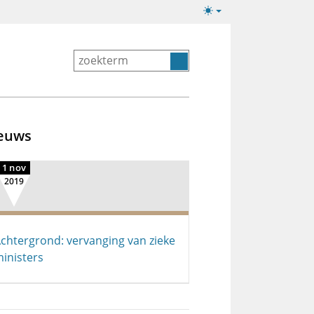
Lichte/donkere
weergave
euws
1 nov
2019
chtergrond: vervanging van zieke
inisters