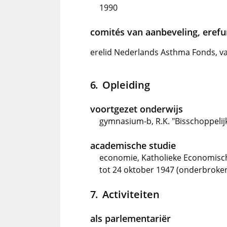
1990
comités van aanbeveling, erefun
erelid Nederlands Asthma Fonds, v
Opleiding
voortgezet onderwijs
gymnasium-b, R.K. "Bisschoppelijk
academische studie
economie, Katholieke Economisch
tot 24 oktober 1947 (onderbroken
Activiteiten
als parlementariër