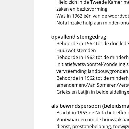
Hield zich in de Tweede Kamer m
zaken en bezitsvorming
Was in 1962 één van de woordvoer
Nota inzake hulp aan minder-ont
opvallend stemgedrag
Behoorde in 1962 tot de drie leden
Huurwet stemden
Behoorde in 1962 tot de minderhei
initiatiefwetsvoorstel-Vondeling
vervreemding landbouwgronden
Behoorde in 1962 tot de minderhei
amendement-Van Someren/Verstee
Grieks en Latijn in beide afdeli
als bewindspersoon (beleidsma
Bracht in 1963 de Nota betreffen
Voorwaarden om de bouwvak aantrek
dienst, prestatiebeloning, toewi