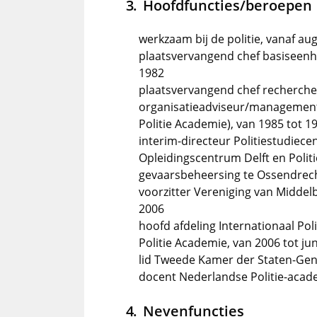
Hoofdfuncties/beroepen
werkzaam bij de politie, vanaf au
plaatsvervangend chef basiseenhe
1982
plaatsvervangend chef recherche,
organisatieadviseur/managementt
Politie Academie), van 1985 tot 1
interim-directeur Politiestudiece
Opleidingscentrum Delft en Polit
gevaarsbeheersing te Ossendrech
voorzitter Vereniging van Middel
2006
hoofd afdeling Internationaal Pol
Politie Academie, van 2006 tot ju
lid Tweede Kamer der Staten-Gene
docent Nederlandse Politie-acade
Nevenfuncties