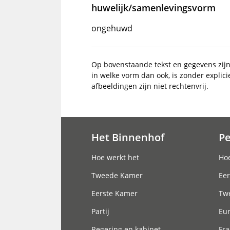
huwelijk/samenlevingsvorm
ongehuwd
Op bovenstaande tekst en gegevens zij
in welke vorm dan ook, is zonder explic
afbeeldingen zijn niet rechtenvrij.
Het Binnenhof
P
Hoofdnavigatie
Hoe werkt het
Hoe
Tweede Kamer
Eer
Eerste Kamer
Tw
Partij
Eu
Regering en kabinet
Fra