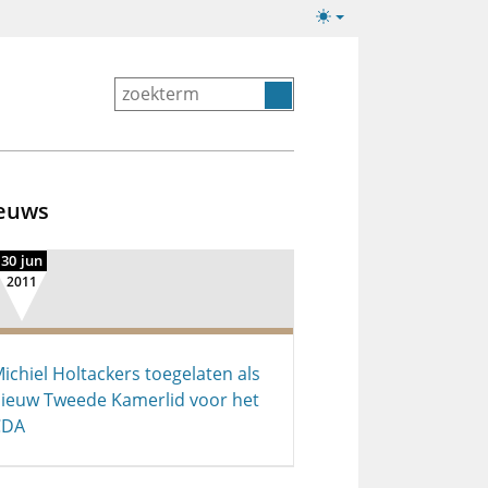
Lichte/donkere
weergave
euws
30 jun
2011
ichiel Holtackers toegelaten als
ieuw Tweede Kamerlid voor het
CDA