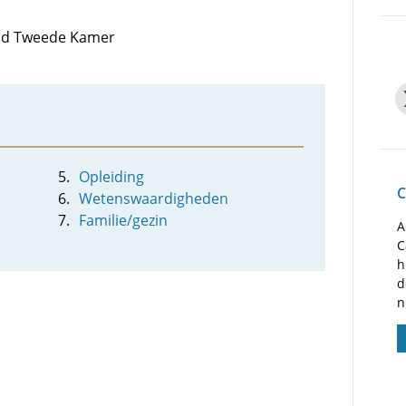
 lid Tweede Kamer
Opleiding
C
Wetenswaardigheden
Familie/gezin
A
C
h
d
n