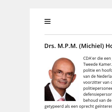
Overslaan
en
naar
de
Primair
inhoud
menu
gaan
tonen/verbergen
Drs. M.P.M. (Michiel) H
CDA'er die een
Tweede Kamer. 
politie en hoof
van de Nederla
voorzitter van
politiepersonee
defensieperson
behoud van de 
getypeerd als een oprecht geïntere