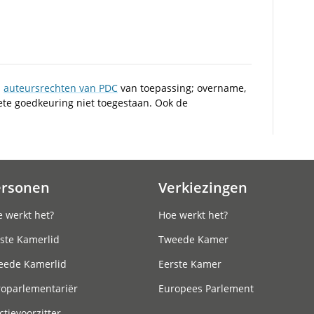
n
auteursrechten van PDC
van toepassing; overname,
iete goedkeuring niet toegestaan. Ook de
ersonen
Verkiezingen
 werkt het?
Hoe werkt het?
ste Kamerlid
Tweede Kamer
eede Kamerlid
Eerste Kamer
roparlementariër
Europees Parlement
ctievoorzitter